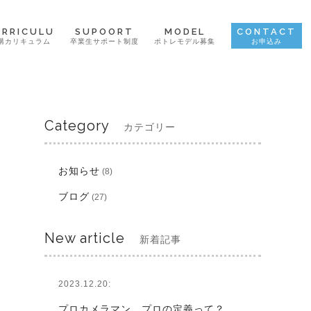
URRICULU
SUPOORT
MODEL
CONTACT
講カリキュラム
卒業生サポート制度
ポトレモデル募集
お申込み
Category
カテゴリー
お知らせ
(8)
ブログ
(27)
New article
新着記事
2023.12.20:
プロカメラマン。プロの定義って？