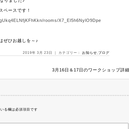
なりました♪
スペースです！
s/gUkq4ELNfjKFhKkn/rooms/X7_El5h6NylO9Dpe
はぜひお越しを～♪
2019年 3月 23日 ｜ カテゴリー：
お知らせ
,
ブログ
3月16日＆17日のワークショップ詳
いる欄は必須項目です