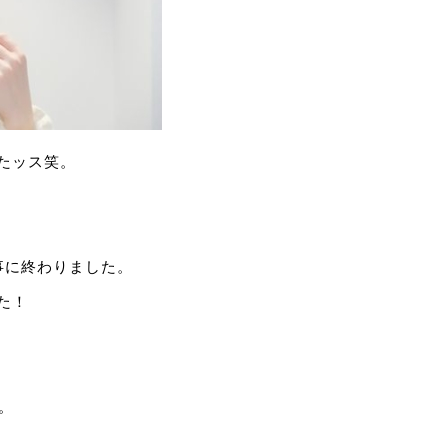
たッス笑。
事に終わりました。
た！
。